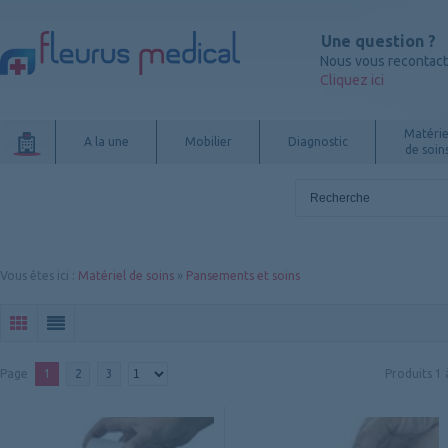
Une question ?
Nous vous recontac
Cliquez ici
Matérie
A la une
Mobilier
Diagnostic
de soin
Vous êtes ici
:
Matériel de soins
»
Pansements et soins
Page
1
2
3
Produits
1