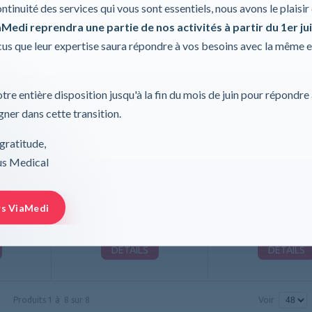
ontinuité des services qui vous sont essentiels, nous avons le plaisi
Medi reprendra une partie de nos activités à partir du 1er jui
s que leur expertise saura répondre à vos besoins avec la même 
tre entière disposition jusqu'à la fin du mois de juin pour répondre
ner dans cette transition.
°01 20 m
Pansement tg® fix B
Pansement tg® 
gratitude,
rus Medical
cher
Lohmann & Rauscher
Lohmann & Raus
rs ViaMedi
DÉTAILS
DÉTAILS
Produits
1
à
8
sur
8
Voir