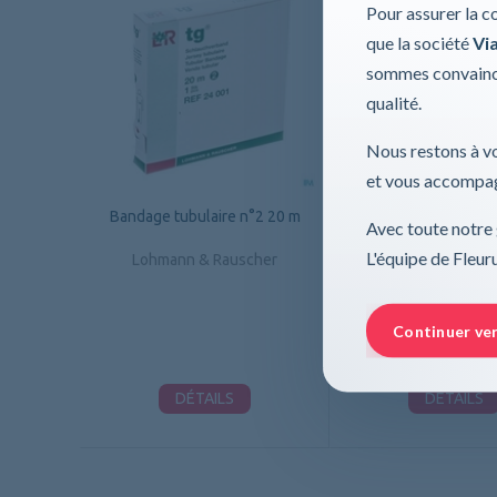
Pour assurer la c
que la société
Via
sommes convaincu
qualité.
Nous restons à vo
et vous accompag
Bandage tubulaire n°2 20 m
Bandage tubulaire n
Avec toute notre 
L'équipe de Fleu
Lohmann & Rauscher
Lohmann & Raus
Continuer ve
DÉTAILS
DÉTAILS