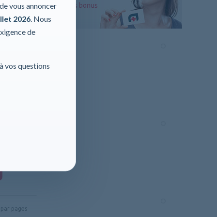
r de vous annoncer
aux points bonus
llet 2026
. Nous
exigence de
 à vos questions
fix C
cher
par pages