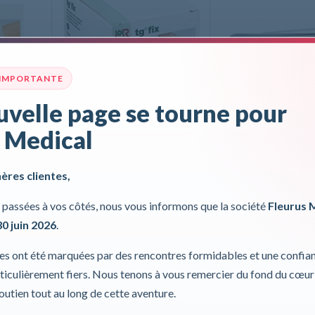
 IMPORTANTE
velle page se tourne pour
 Medical
ix D
Pansement tg® fix E
Applicateur en 
cher
Lohmann & Rauscher
VR
hères clientes,
passées à vos côtés, nous vous informons que la société
Fleurus 
30 juin 2026
.
DÉTAILS
DÉTAILS
ies ont été marquées par des rencontres formidables et une confia
iculièrement fiers. Nous tenons à vous remercier du fond du cœur
soutien tout au long de cette aventure.