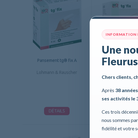
INFORMATION
Une nou
Fleurus
Pansement tg® fix A
Pansement tg® f
Lohmann & Rauscher
Lohmann & Raus
Chers clients, c
Après
38 années
ses activités le 
DÉTAILS
DÉTAILS
Ces trois décenn
nous sommes part
fidélité et votre 