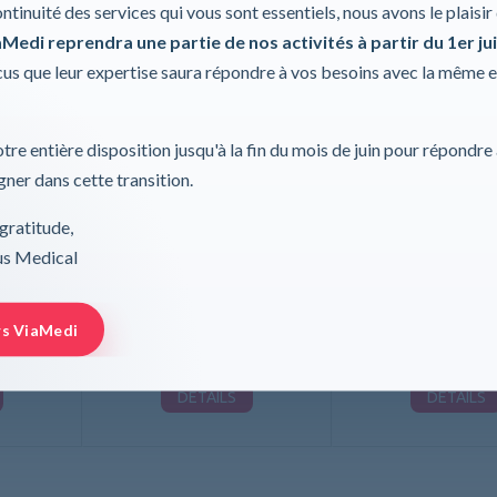
ontinuité des services qui vous sont essentiels, nous avons le plaisi
Medi reprendra une partie de nos activités à partir du 1er jui
s que leur expertise saura répondre à vos besoins avec la même 
tre entière disposition jusqu'à la fin du mois de juin pour répondre
ner dans cette transition.
mmes
Panne américaine en inox
Chaise percée BONN 
gratitude,
+ accoudoirs esca
rus Medical
WC
Rebotec
rs ViaMedi
DÉTAILS
DÉTAILS