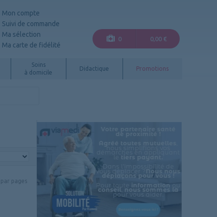
Mon compte
Suivi de commande
Ma sélection
0
0,00 €
Ma carte de fidélité
Soins
Didactique
Promotions
à domicile
par pages