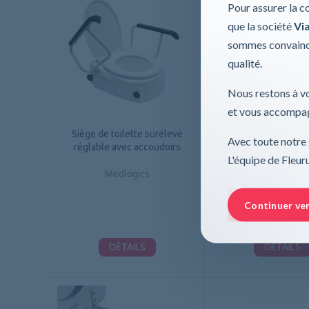
Pour assurer la c
que la société
Via
sommes convaincu
qualité.
Nous restons à vo
et vous accompag
Siège de toilette surélevé
Urinal pour fe
Avec toute notre 
réglable avec accoudoirs
L'équipe de Fleu
Primed
Medlogics
Continuer ve
DÉTAILS
DÉTAILS