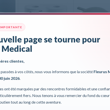
 IMPORTANTE
velle page se tourne pour
 Medical
e avec pied
Bobines D’essuyage
Panne pantoufle pl
Lucart
Kyara
hères clientes,
passées à vos côtés, nous vous informons que la société
Fleurus 
30 juin 2026
.
DÉTAILS
DÉTAILS
ies ont été marquées par des rencontres formidables et une confia
iculièrement fiers. Nous tenons à vous remercier du fond du cœur
soutien tout au long de cette aventure.