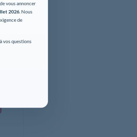
r de vous annoncer
llet 2026
. Nous
exigence de
 à vos questions
+roulettes
motables