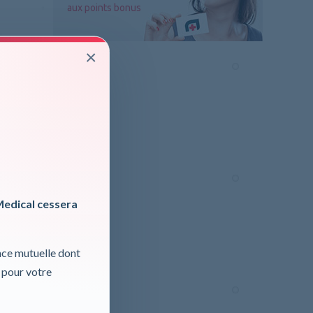
aux points bonus
×
astique
Medical cessera
nce mutuelle dont
 pour votre