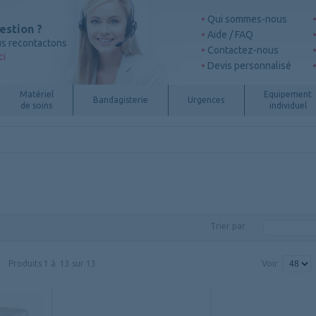
Qui sommes-nous
estion ?
Aide / FAQ
s recontactons
Contactez-nous
ci
Devis personnalisé
Matériel
Equipement
Bandagisterie
Urgences
de soins
individuel
Trier par
Produits
1
à
13
sur
13
Voir