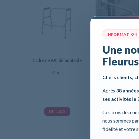
INFORMATION
Une nou
Fleurus
Cadre de WC démontable
Barre d’appui repliabl
de support
Onda
Chers clients, c
Homecraft
Après
38 années
ses activités le 
DÉTAILS
DÉTAILS
Ces trois décenn
nous sommes part
fidélité et votre 