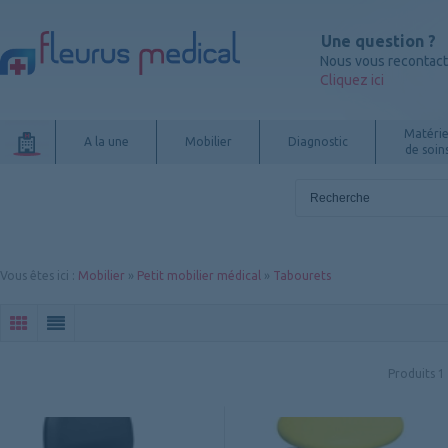
Une question ?
Nous vous recontac
Cliquez ici
Matérie
A la une
Mobilier
Diagnostic
de soin
Vous êtes ici
:
Mobilier
»
Petit mobilier médical
»
Tabourets
Produits
1