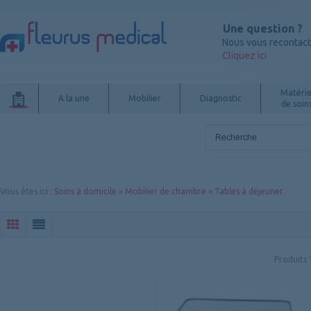
Une question ?
Nous vous recontac
Cliquez ici
Matérie
A la une
Mobilier
Diagnostic
de soin
Vous êtes ici
:
Soins à domicile
»
Mobilier de chambre
»
Tables à déjeuner
Produits