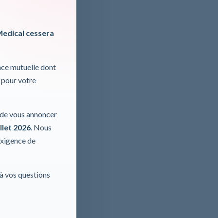
Medical cessera
nce mutuelle dont
 pour votre
oliodrape,
r de vous annoncer
 AG
llet 2026
. Nous
exigence de
 à vos questions