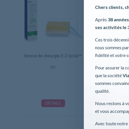
Chers clients, c
Après
38 années
ses activités le 
Ces trois décenn
nous sommes part
fidélité et votre 
Brosse de chirurgie, E-Z Scrub™
Foliodrape® Protec
troués adhésifs, 75
Pour assurer la c
BD
Paul Hartmann
que la société
Via
sommes convaincu
qualité.
Nous restons à vo
DÉTAILS
DÉTAILS
et vous accompag
Avec toute notre 