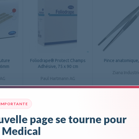
uture
Foliodrape® Protect Champs
Pince anatomique
 76mm
Adhésive, 75 x 90 cm
Ziana Industr
 AG
Paul Hartmann AG
 IMPORTANTE
DÉTAILS
DÉTAILS
velle page se tourne pour
 Medical