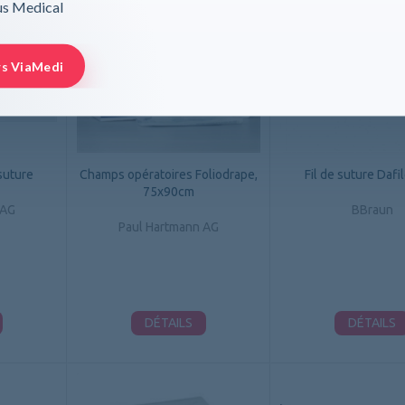
rus Medical
rs ViaMedi
suture
Champs opératoires Foliodrape,
Fil de suture Dafi
75x90cm
 AG
BBraun
Paul Hartmann AG
DÉTAILS
DÉTAILS