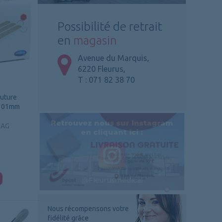
Possibilité de retrait
en
magasin
Avenue du Marquis,
6220 Fleurus,
T : 071 82 38 70
suture
 101mm
 AG
Nous récompensons votre
fidélité grâce