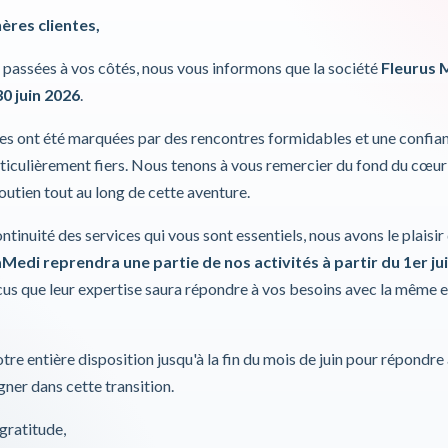
hères clientes,
passées à vos côtés, nous vous informons que la société
Fleurus 
30 juin 2026
.
ies ont été marquées par des rencontres formidables et une confia
iculièrement fiers. Nous tenons à vous remercier du fond du cœur
soutien tout au long de cette aventure.
t Champs
Champs opératoires Foliodrape,
Champs opératoires F
 x 90 cm
37x45cm
45x75xm
ontinuité des services qui vous sont essentiels, nous avons le plaisi
 AG
Paul Hartmann AG
Paul Hartmann
Medi reprendra une partie de nos activités à partir du 1er jui
s que leur expertise saura répondre à vos besoins avec la même 
tre entière disposition jusqu'à la fin du mois de juin pour répondre
DÉTAILS
DÉTAILS
ner dans cette transition.
gratitude,