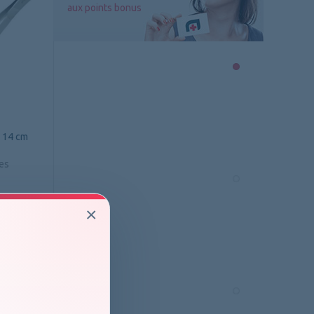
aux points bonus
, 14 cm
ies
×