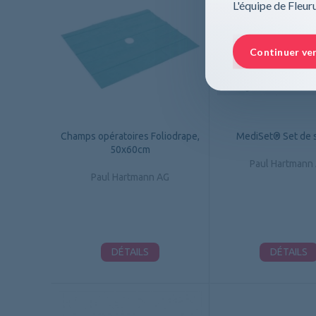
L'équipe de Fleu
Continuer ve
Champs opératoires Foliodrape,
MediSet® Set de 
50x60cm
Paul Hartmann
Paul Hartmann AG
DÉTAILS
DÉTAILS