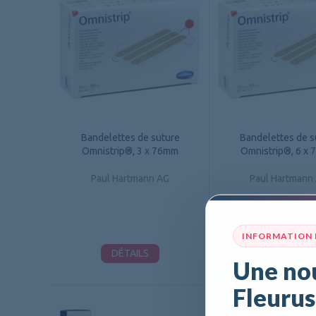
Bandelettes de suture
Bandelettes de s
Omnistrip®, 3 x 76mm
Omnistrip®, 6 x
Paul Hartmann AG
Paul Hartmann
INFORMATION
DÉTAILS
DÉTAILS
Une nou
Fleurus