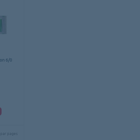
lon 6/0
par pages