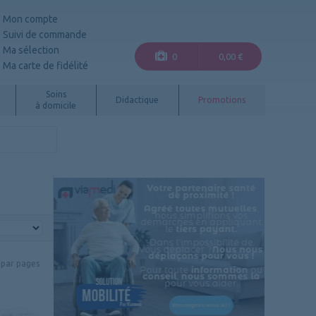
Mon compte
Suivi de commande
Ma sélection
0
0,00 €
Ma carte de fidélité
Soins
Didactique
Promotions
à domicile
par pages