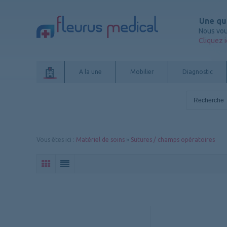
Une qu
Nous vou
Cliquez i
A la une
Mobilier
Diagnostic
Vous êtes ici
:
Matériel de soins
»
Sutures / champs opératoires