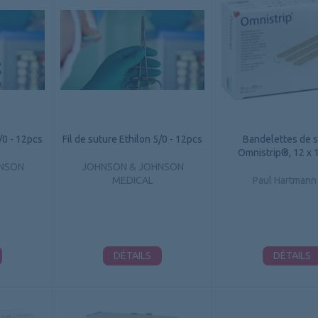
4/0 - 12pcs
Fil de suture Ethilon 5/0 - 12pcs
Bandelettes de 
Omnistrip®, 12 x
NSON
JOHNSON & JOHNSON
MEDICAL
Paul Hartmann
DÉTAILS
DÉTAILS