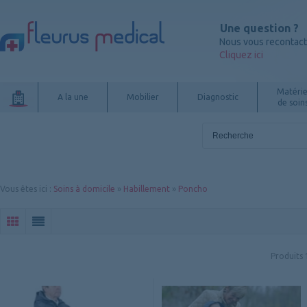
Une question ?
Nous vous recontac
Cliquez ici
Matérie
A la une
Mobilier
Diagnostic
de soin
Vous êtes ici
:
Soins à domicile
»
Habillement
»
Poncho
Produits