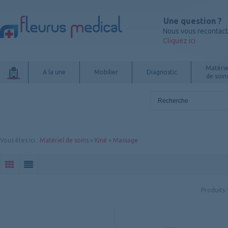
Une question ?
Nous vous recontac
Cliquez ici
Matérie
A la une
Mobilier
Diagnostic
de soin
Vous êtes ici
:
Matériel de soins
»
Kiné
»
Massage
Produits