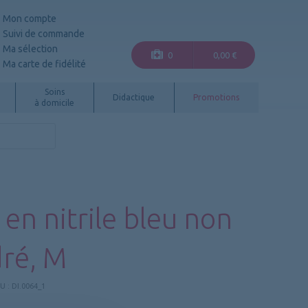
Mon compte
Suivi de commande
Ma sélection
0
0,00 €
Ma carte de fidélité
Soins
Didactique
Promotions
à domicile
en nitrile bleu non
ré, M
U :
DI.0064_1