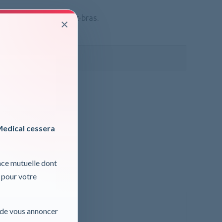
e la main et de l’avant-bras.
×
ormations, cliquer ici
 TVA
Medical cessera
nce mutuelle dont
 pour votre
r de vous annoncer