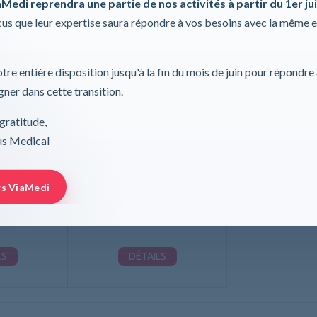
Medi reprendra une partie de nos activités à partir du 1er jui
s que leur expertise saura répondre à vos besoins avec la même 
tre entière disposition jusqu'à la fin du mois de juin pour répondre
ner dans cette transition.
gratitude,
rus Medical
eu non poudré,
Gant en nitrile bleu non poudré,
S
ed
Leukomed
rs ViaMedi
LS
DÉTAILS