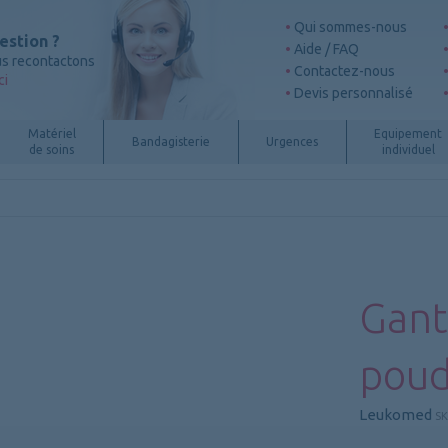
Qui sommes-nous
estion ?
Aide / FAQ
s recontactons
Contactez-nous
ci
Devis personnalisé
Matériel
Equipement
Bandagisterie
Urgences
de soins
individuel
Gant 
poud
Leukomed
SK