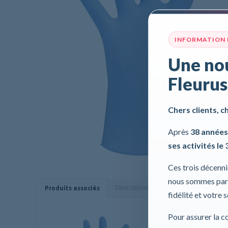
INFORMATION
Une nou
Fleurus
Chers clients, c
Après
38 années
ses activités le 
Ces trois décenn
nous sommes part
Description
Caractéristiques
Produits associés
fidélité et votre 
Pour assurer la c