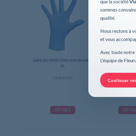
que la société
Via
sommes convaincu
qualité.
Nous restons à vo
et vous accompag
Avec toute notre 
L'équipe de Fleu
Gant en nitrile bleu non poudré,
Gant en nitrile bl
XL
L
Leukomed
Leukom
Continuer ve
DÉTAILS
DÉTAI