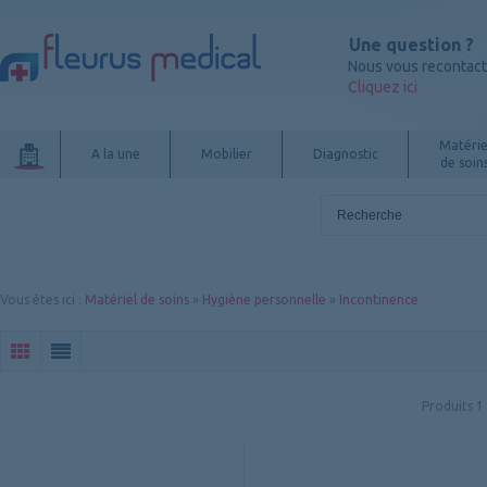
Une question ?
Nous vous recontac
Cliquez ici
Matérie
A la une
Mobilier
Diagnostic
de soin
Vous êtes ici
:
Matériel de soins
»
Hygiène personnelle
»
Incontinence
Produits
1