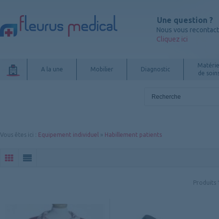
Une question ?
Nous vous recontac
Cliquez ici
Matérie
A la une
Mobilier
Diagnostic
de soin
Vous êtes ici
:
Equipement individuel
»
Habillement patients
Produits