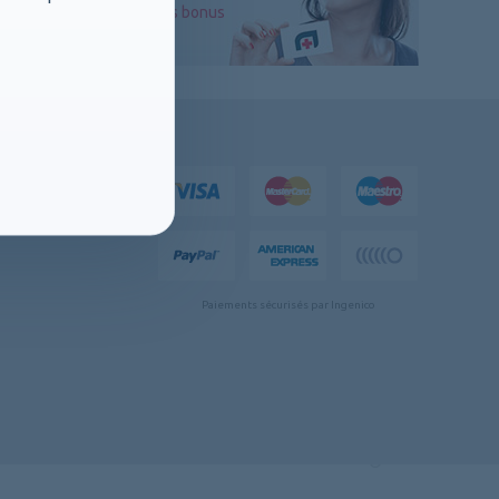
aux points bonus
nsport exclus
Paiements sécurisés par Ingenico