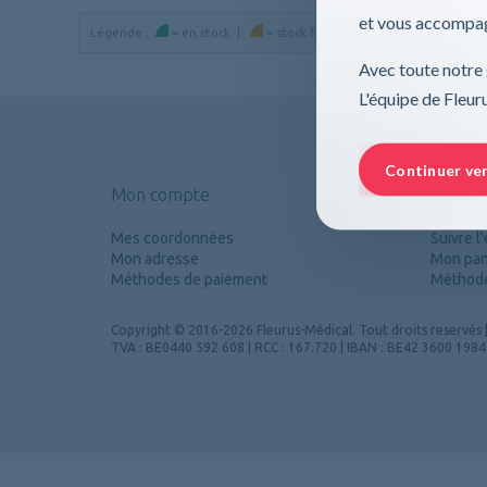
et vous accompag
Légende
:
=
en stock
|
=
stock faible
|
=
en rupture de st
Avec toute notre 
L'équipe de Fleu
Continuer ve
Mon compte
Mes c
Mes coordonnées
Suivre 
Mon adresse
Mon pan
Méthodes de paiement
Méthode
Copyright
© 2016-2026 Fleurus-Médical.
Tout droits reservés
TVA : BE0440 592 608 | RCC : 167.720 | IBAN : BE42 3600 198