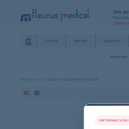
Une qu
Nous vou
Cliquez i
A la une
Mobilier
Diagnostic
Vous êtes ici
:
Urgences
»
Equipement personnel
INFORMATION