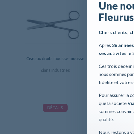
Une nou
Fleurus
Chers clients, c
Après
38 années
ses activités le 
Ciseaux droits mousse-mousse
Ciseaux Lister, 
Ces trois décenn
Ziana Industries
Ziana Industri
nous sommes part
fidélité et votre 
Pour assurer la c
que la société
Via
DÉTAILS
DÉTAILS
sommes convaincu
qualité.
Nous restons à vo