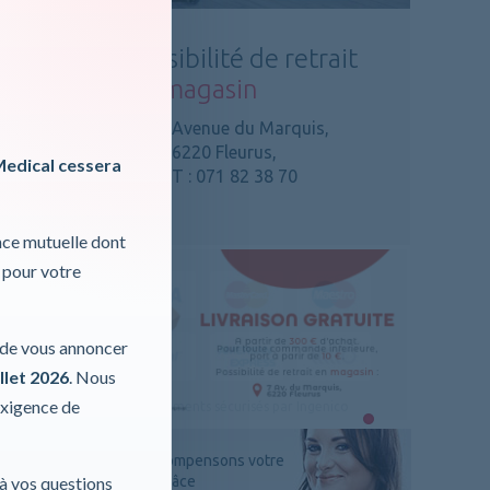
Possibilité de retrait
en
magasin
Avenue du Marquis,
6220 Fleurus,
Medical cessera
T : 071 82 38 70
nce mutuelle dont
 pour votre
r de vous annoncer
llet 2026
. Nous
exigence de
Nous récompensons votre
par pages
 à vos questions
fidélité grâce