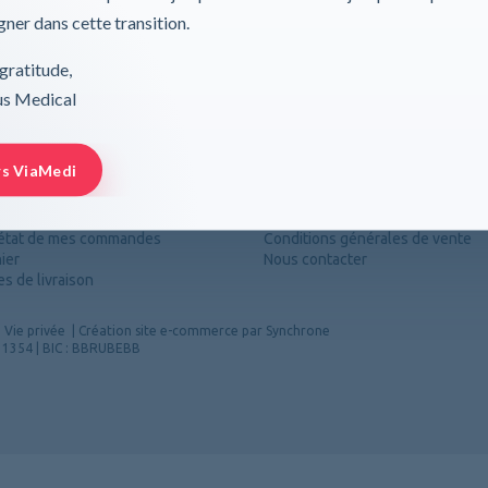
ner dans cette transition.
TVA incluse
Frais de tra
ock
gratitude,
rus Medical
rs ViaMedi
ommandes
Besoin d'aide
l'état de mes commandes
Conditions générales de vente
ier
Nous contacter
s de livraison
|
Vie privée
|
Création site e-commerce par Synchrone
4 1354 | BIC : BBRUBEBB