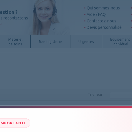
Qui sommes-nous
estion ?
Aide / FAQ
s recontactons
Contactez-nous
ci
Devis personnalisé
Matériel
Equipement
Bandagisterie
Urgences
de soins
individuel
Trier par
Produits
1
à
2
sur
2
Voir
 IMPORTANTE