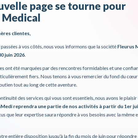
velle page se tourne pour
 Medical
hères clientes,
passées à vos côtés, nous vous informons que la société
Fleurus 
30 juin 2026
.
14 cm
ies ont été marquées par des rencontres formidables et une confia
es
iculièrement fiers. Nous tenons à vous remercier du fond du cœur
soutien tout au long de cette aventure.
ontinuité des services qui vous sont essentiels, nous avons le plaisi
Medi reprendra une partie de nos activités à partir du 1er jui
s que leur expertise saura répondre à vos besoins avec la même 
Produits
1
à
2
sur
2
Voir
tre entière disposition jusqu'à la fin du mois de juin pour répondre