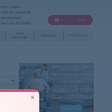
Mon compte
Suivi de commande
Ma sélection
0
0,00 €
Ma carte de fidélité
Soins
Didactique
Promotions
à domicile
par pages
×